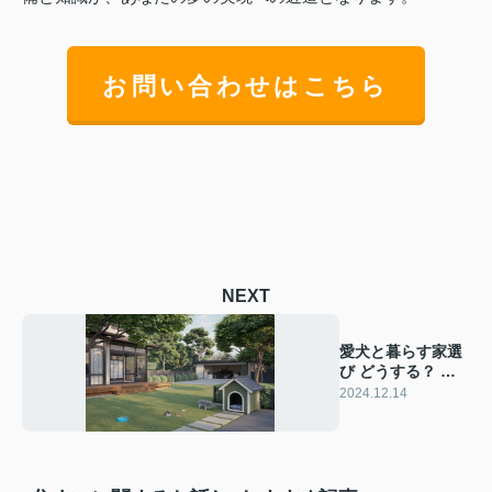
お問い合わせはこちら
NEXT
愛犬と暮らす家選
び どうする？ 快
適な住まいのポイ
2024.12.14
ントをご紹介