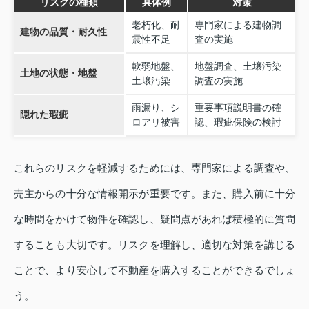
リスクの種類
具体例
対策
老朽化、耐
専門家による建物調
建物の品質・耐久性
震性不足
査の実施
軟弱地盤、
地盤調査、土壌汚染
土地の状態・地盤
土壌汚染
調査の実施
雨漏り、シ
重要事項説明書の確
隠れた瑕疵
ロアリ被害
認、瑕疵保険の検討
これらのリスクを軽減するためには、専門家による調査や、
売主からの十分な情報開示が重要です。また、購入前に十分
な時間をかけて物件を確認し、疑問点があれば積極的に質問
することも大切です。リスクを理解し、適切な対策を講じる
ことで、より安心して不動産を購入することができるでしょ
う。