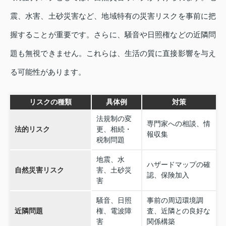
震、水害、土砂災害など、地域特有の災害リスクを事前に把
握することが重要です。さらに、騒音や日照権などの近隣問
題も無視できません。これらは、生活の質に直接影響を与え
る可能性があります。
リスクの種類
具体例
対策
法規制の変
専門家への相談、情
法的リスク
更、相続・
報収集
税制問題
地震、水
ハザードマップの確
自然災害リスク
害、土砂災
認、保険加入
害
騒音、日照
事前の周辺環境調
近隣問題
権、電波障
査、近隣との良好な
害
関係構築