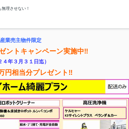
も無理させない！
産業売主物件限定
ゼントキャンペーン
実施中‼
２４年３月３１日迄）
万円相当分プレゼント‼