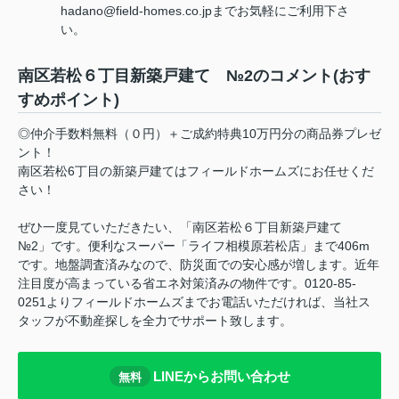
hadano@field-homes.co.jpまでお気軽にご利用下さ
い。
南区若松６丁目新築戸建て №2のコメント(おす
すめポイント)
◎仲介手数料無料（０円）＋ご成約特典10万円分の商品券プレゼ
ント！
南区若松6丁目の新築戸建てはフィールドホームズにお任せくだ
さい！
ぜひ一度見ていただきたい、「南区若松６丁目新築戸建て
№2」です。便利なスーパー「ライフ相模原若松店」まで406m
です。地盤調査済みなので、防災面での安心感が増します。近年
注目度が高まっている省エネ対策済みの物件です。0120-85-
0251よりフィールドホームズまでお電話いただければ、当社ス
タッフが不動産探しを全力でサポート致します。
LINEからお問い合わせ
無料