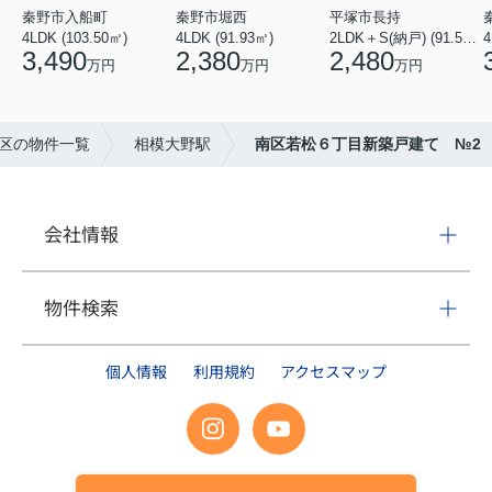
秦野市入船町
秦野市堀西
平塚市長持
4LDK (103.50㎡)
4LDK (91.93㎡)
2LDK＋S(納戸) (91.52㎡)
4
3,490
2,380
2,480
万円
万円
万円
区の物件一覧
相模大野駅
南区若松６丁目新築戸建て №2
会社情報
物件検索
個人情報
利用規約
アクセスマップ