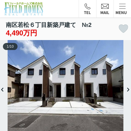
TEL
MAIL
MENU
南区若松６丁目新築戸建て №2
4,490万円
1
/
10