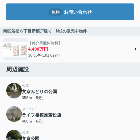
お問い合わせ
無料
南区若松６丁目新築戸建て №2の販売中物件
【仲介手数料無料】
4,490万円
30.55坪(101.02㎡)
周辺施設
公園
文京みどりの公園
358ｍ（5分）
スーパー
ライフ相模原若松店
406ｍ（6分）
公園
文京公園