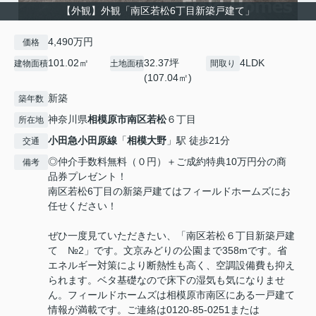
【外観】外観「南区若松6丁目新築戸建て」
4,490万円
価格
101.02㎡
32.37坪
4LDK
建物面積
土地面積
間取り
(107.04㎡)
新築
築年数
神奈川県
相模原市南区
若松
６丁目
所在地
小田急小田原線
「
相模大野
」駅 徒歩21分
交通
◎仲介手数料無料（０円）＋ご成約特典10万円分の商
備考
品券プレゼント！
南区若松6丁目の新築戸建てはフィールドホームズにお
任せください！
ぜひ一度見ていただきたい、「南区若松６丁目新築戸建
て №2」です。文京みどりの公園まで358mです。省
エネルギー対策により断熱性も高く、空調設備費も抑え
られます。ベタ基礎なので床下の湿気も気になりませ
ん。フィールドホームズは相模原市南区にある一戸建て
情報が満載です。ご連絡は0120-85-0251または