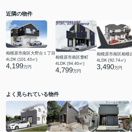
近隣の物件
相模原市南区大野台１丁目
相模原市南区相模
相模原市南区豊町
4LDK (101.43㎡)
4LDK (92.74㎡)
4LDK (94.40㎡)
4,199
3,490
万円
万円
4,799
万円
よく見られている物件