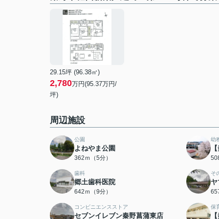
29.15坪 (96.38㎡)
2,780
万円(95.37万円/
坪)
周辺施設
公園
幼
よねやま公園
【
362ｍ（5分）
5
歯科
そ
郷土歯科医院
ヤ
642ｍ（9分）
6
コンビニエンスストア
保
セブンイレブン秦野菖蒲東店
【