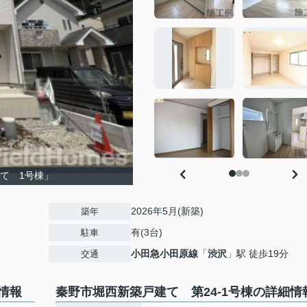
て 1号棟」
2026年5月(新築)
築年
有(3台)
駐車
小田急小田原線
「
渋沢
」駅 徒歩19分
交通
情報
秦野市堀西新築戸建て 第24-1号棟の詳細情