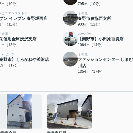
82ｍ（10分）
795ｍ（10分）
ンビニエンスストア
その他
ブン-イレブン 秦野堀西店
秦野市農協西支所
18ｍ（11分）
933ｍ（12分）
用金庫
スーパー
栄信用金庫渋沢支店
【秦野市】小田原百貨店
91ｍ（13分）
1084ｍ（14分）
ームセンター
その他
秦野市】くろがねや渋沢店
ファッションセンター しま
319ｍ（17分）
川店
1354ｍ（17分）
秦野市今泉
秦野市戸川