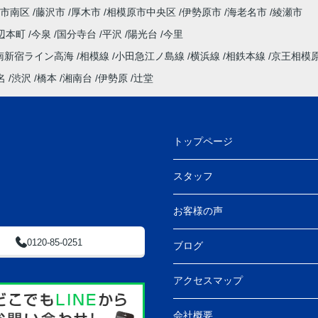
市南区
藤沢市
厚木市
相模原市中央区
伊勢原市
海老名市
綾瀬市
辺本町
今泉
国分寺台
平沢
陽光台
今里
南新宿ライン高海
相模線
小田急江ノ島線
横浜線
相鉄本線
京王相模
名
渋沢
橋本
湘南台
伊勢原
辻堂
トップページ
スタッフ
お客様の声
0120-85-0251
ブログ
アクセスマップ
会社概要