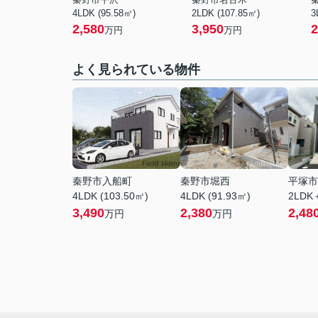
4LDK (95.58㎡)
2LDK (107.85㎡)
3
2,580
3,950
2
万円
万円
よく見られている物件
秦野市入船町
秦野市堀西
平塚市
4LDK (103.50㎡)
4LDK (91.93㎡)
2LDK
3,490
2,380
2,48
万円
万円