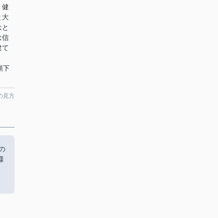
、健
と大
はと
は信
建て
依頼下
の見方
の
様