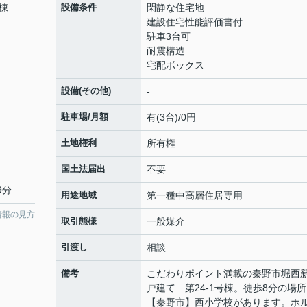
棟
設備条件
閑静な住宅地
建設住宅性能評価書付
駐車3台可
耐震構造
宅配ボックス
設備(その他)
-
駐車場/月額
有(3台)/0円
土地権利
所有権
国土法届出
不要
9分
用途地域
第一種中高層住居専用
情報の見方
取引態様
一般媒介
引渡し
相談
備考
こだわりポイント満載の秦野市堀西
戸建て 第24-1号棟。徒歩8分の場
【秦野市】西小学校があります。ホ