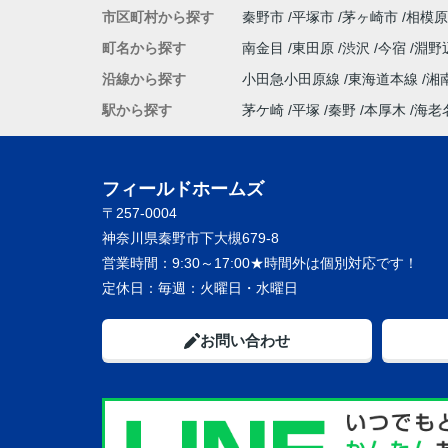
市区町村から探す
秦野市
平塚市
茅ヶ崎市
相模原
町名から探す
南金目
東田原
渋沢
今宿
淵野
沿線から探す
小田急小田原線
東海道本線
湘
駅から探す
茅ケ崎
平塚
秦野
本厚木
海老
フィールドホームズ
〒257-0004
神奈川県秦野市下大槻679-8
営業時間：
9:30～17:00★時間外は個別対応です！
定休日：
毎週：火曜日・水曜日
お問い合わせ