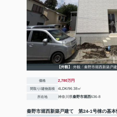
【外観】
外観「秦野市堀西新築戸建
2,780万円
価格
4LDK/96.38㎡
間取り/建物面積
神奈川県
秦野市
堀西
636-8
所在地
秦野市堀西新築戸建て 第24-1号棟の基本