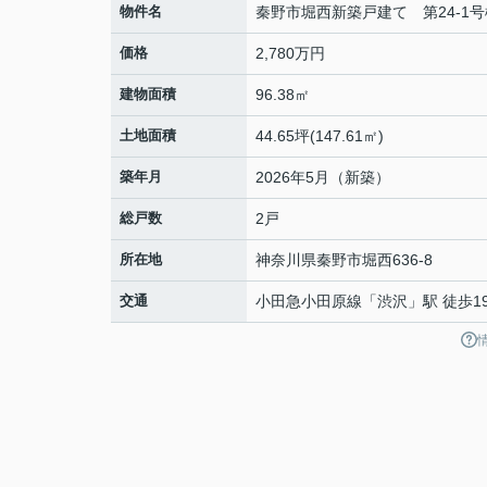
物件名
秦野市堀西新築戸建て 第24-1号
価格
2,780万円
建物面積
96.38㎡
土地面積
44.65坪(147.61㎡)
築年月
2026年5月（新築）
総戸数
2戸
所在地
神奈川県
秦野市
堀西
636-8
交通
小田急小田原線
「
渋沢
」駅 徒歩1