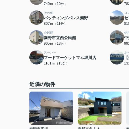
740ｍ（10分）
7
その他
コ
バッティングパレス秦野
セ
807ｍ（11分）
8
公民館
信
秦野市立西公民館
中
965ｍ（13分）
9
スーパー
ホ
フードマーケットマム堀川店
【
1161ｍ（15分）
1
近隣の物件
秦野市平沢
秦野市名古木