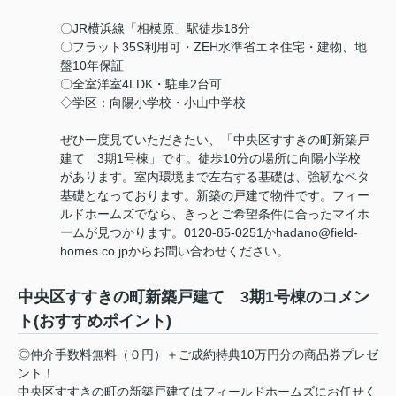
〇JR横浜線「相模原」駅徒歩18分
〇フラット35S利用可・ZEH水準省エネ住宅・建物、地
盤10年保証
〇全室洋室4LDK・駐車2台可
◇学区：向陽小学校・小山中学校
ぜひ一度見ていただきたい、「中央区すすきの町新築戸
建て 3期1号棟」です。徒歩10分の場所に向陽小学校
があります。室内環境まで左右する基礎は、強靭なベタ
基礎となっております。新築の戸建て物件です。フィー
ルドホームズでなら、きっとご希望条件に合ったマイホ
ームが見つかります。0120-85-0251かhadano@field-
homes.co.jpからお問い合わせください。
中央区すすきの町新築戸建て 3期1号棟のコメン
ト(おすすめポイント)
◎仲介手数料無料（０円）＋ご成約特典10万円分の商品券プレゼ
ント！
中央区すすきの町の新築戸建てはフィールドホームズにお任せく