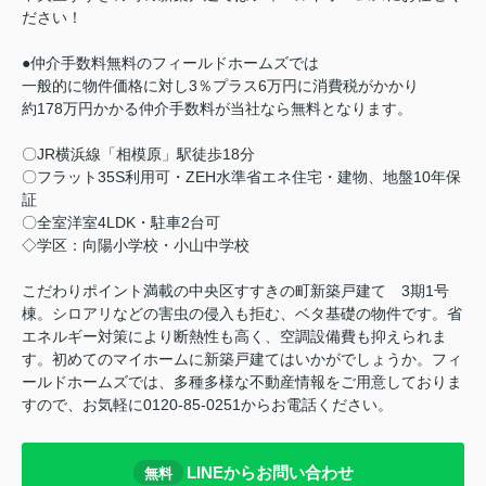
ださい！
●仲介手数料無料のフィールドホームズでは
一般的に物件価格に対し3％プラス6万円に消費税がかかり
約178万円かかる仲介手数料が当社なら無料となります。
〇JR横浜線「相模原」駅徒歩18分
〇フラット35S利用可・ZEH水準省エネ住宅・建物、地盤10年保
証
〇全室洋室4LDK・駐車2台可
◇学区：向陽小学校・小山中学校
こだわりポイント満載の中央区すすきの町新築戸建て 3期1号
棟。シロアリなどの害虫の侵入も拒む、ベタ基礎の物件です。省
エネルギー対策により断熱性も高く、空調設備費も抑えられま
す。初めてのマイホームに新築戸建てはいかがでしょうか。フィ
ールドホームズでは、多種多様な不動産情報をご用意しておりま
すので、お気軽に0120-85-0251からお電話ください。
LINEからお問い合わせ
無料