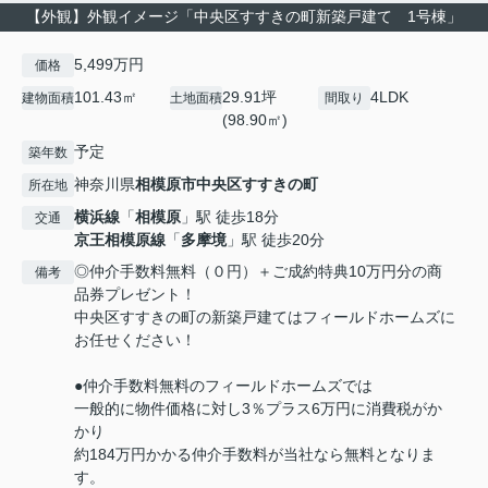
【外観】外観イメージ「中央区すすきの町新築戸建て 1号棟」
5,499万円
価格
101.43㎡
29.91坪
4LDK
建物面積
土地面積
間取り
(98.90㎡)
予定
築年数
神奈川県
相模原市中央区
すすきの町
所在地
横浜線
「
相模原
」駅 徒歩18分
交通
京王相模原線
「
多摩境
」駅 徒歩20分
◎仲介手数料無料（０円）＋ご成約特典10万円分の商
備考
品券プレゼント！
中央区すすきの町の新築戸建てはフィールドホームズに
お任せください！
●仲介手数料無料のフィールドホームズでは
一般的に物件価格に対し3％プラス6万円に消費税がか
かり
約184万円かかる仲介手数料が当社なら無料となりま
す。