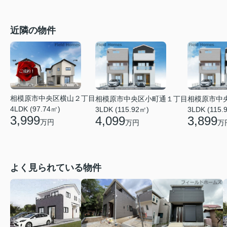
近隣の物件
相模原市中央区横山２丁目
相模原市中央区小町通１丁目
相模原市中
4LDK (97.74㎡)
3LDK (115.92㎡)
3LDK (115.
3,999
4,099
3,899
万円
万円
万
よく見られている物件