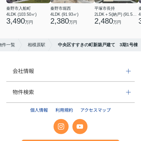
秦野市入船町
秦野市堀西
平塚市長持
4LDK (103.50㎡)
4LDK (91.93㎡)
2LDK＋S(納戸) (91.52㎡)
4
3,490
2,380
2,480
万円
万円
万円
物件一覧
相模原駅
中央区すすきの町新築戸建て 3期1号棟
会社情報
物件検索
個人情報
利用規約
アクセスマップ