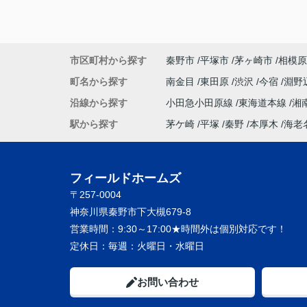
心強い存在です。
石田さん親子の漫才もとても面白かったで
し、私達家族も石田家の様に楽しんで行こ
市区町村から探す
秦野市
平塚市
茅ヶ崎市
相模原
思います。
町名から探す
南金目
東田原
渋沢
今宿
淵野
これからもよろしくお願いいたします。
沿線から探す
小田急小田原線
東海道本線
湘
ありがとうございました。
駅から探す
茅ケ崎
平塚
秦野
本厚木
海老
フィールドホームズ
〒257-0004
神奈川県秦野市下大槻679-8
営業時間：
9:30～17:00★時間外は個別対応です！
定休日：
毎週：火曜日・水曜日
お問い合わせ