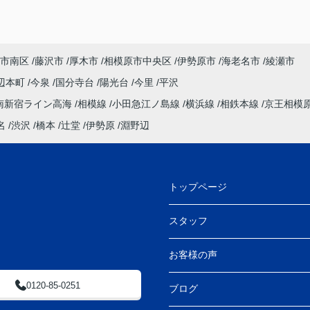
くフィールドホームズ様にお願いさせていただ
きました。
す
また、社長の理恵様とは今回初めて直接お会い
うと
しましたが、すぐに安心してお話しできるお人
市南区
藤沢市
厚木市
相模原市中央区
伊勢原市
海老名市
綾瀬市
柄で、打ち合わせを重ねる中で「理恵様にお任
せすれば大丈夫」と心強く感じておりました。
辺本町
今泉
国分寺台
陽光台
今里
平沢
温かくご対応いただき、心より感謝申し上げま
南新宿ライン高海
相模線
小田急江ノ島線
横浜線
相鉄本線
京王相模
す。
打ち合わせの際には、お忙しい中にも関わら
名
渋沢
橋本
辻堂
伊勢原
淵野辺
ず、つい話が脱線してしまうこともあり失礼い
たしました。しかしながら、私たち家族にとっ
てはとても楽しく、思い出に残る時間でもあり
ました。
トップページ
フィールドホームズ様とのご縁に心より感謝し
ております。今後とも家族共々、末永くお付き
スタッフ
合いさせていただけましたら幸いです。
この度は本当にありがとうございました。
お客様の声
0120-85-0251
ブログ