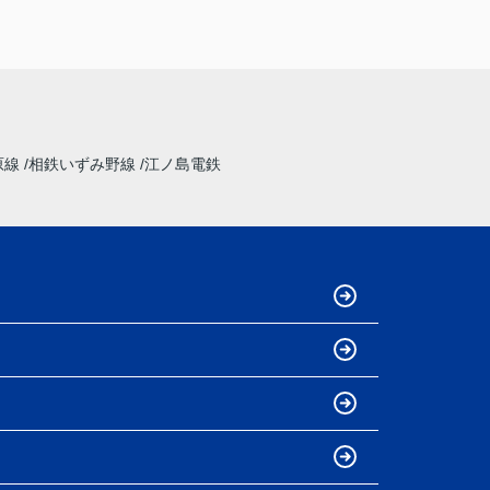
石田さん親子のおかげで新生活がとても楽しみ
になりました‼
本当にありがとうございました。
原線
相鉄いずみ野線
江ノ島電鉄