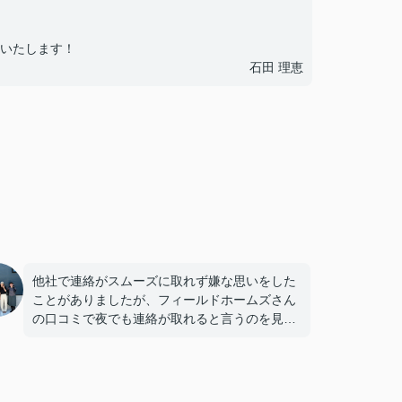
いたします！
石田 理恵
他社で連絡がスムーズに取れず嫌な思いをした
ことがありましたが、フィールドホームズさん
の口コミで夜でも連絡が取れると言うのを見て
お願いしました。
住宅購入にあたり、不安なことや疑問がたくさ
んありましたが、いつも迅速で丁寧な対応をし
ていただき安心してお取引ができました。