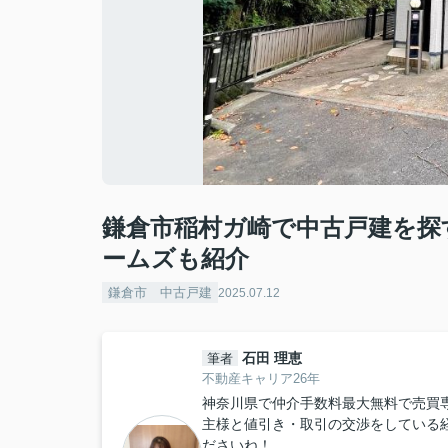
鎌倉市稲村ガ崎で中古戸建を探
ームズも紹介
鎌倉市 中古戸建
2025.07.12
石田 理恵
筆者
不動産キャリア26年
神奈川県で仲介手数料最大無料で売買
主様と値引き・取引の交渉をしている
ださいね！