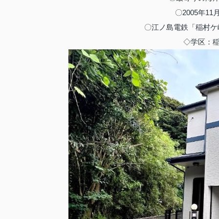
〇2005年
〇江ノ島電鉄「稲村ケ
◇学区：