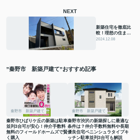
NEXT
新築住宅を徹底比
較！理想の住まい
選びの秘訣とは？
2024.12.08
”秦野市 新築戸建て”おすすめ記事
秦野市 新築戸建て
秦野市 新築戸建て
秦野市ひばりケ丘の新築は駐車
秦野市渋沢の新築探しに最適な
並列3台可が安心！仲介手数料
条件は？仲介手数料無料や長期
無料のフィールドホームズで賢
優良住宅ペニンシュラタイプキ
く購入
ッチン駐車並列3台可も解説