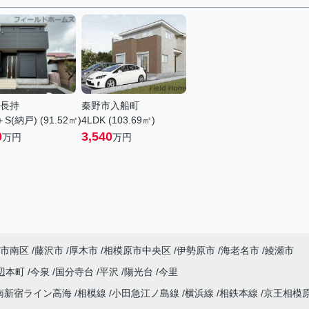
長持
秦野市入船町
＋S(納戸) (91.52㎡)
4LDK (103.69㎡)
0
3,540
万円
万円
市南区
藤沢市
厚木市
相模原市中央区
伊勢原市
海老名市
綾瀬市
辺本町
今泉
国分寺台
平沢
陽光台
今里
南新宿ライン高海
相模線
小田急江ノ島線
横浜線
相鉄本線
京王相模