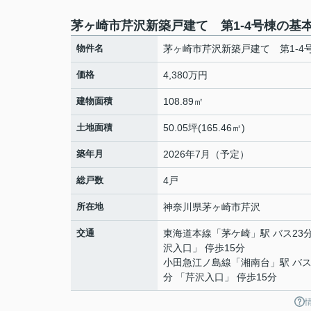
茅ヶ崎市芹沢新築戸建て 第1-4号棟の基
物件名
茅ヶ崎市芹沢新築戸建て 第1-4
価格
4,380万円
建物面積
108.89㎡
土地面積
50.05坪(165.46㎡)
築年月
2026年7月（予定）
総戸数
4戸
所在地
神奈川県
茅ヶ崎市
芹沢
交通
東海道本線
「
茅ケ崎
」駅 バス23
沢入口」 停歩15分
小田急江ノ島線
「
湘南台
」駅 バス
分 「芹沢入口」 停歩15分