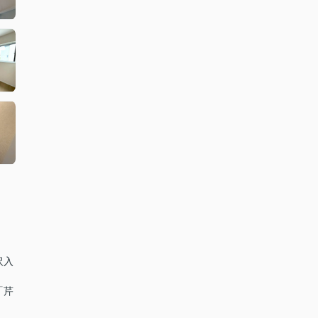
沢入
「芹