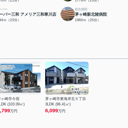
670ｍ（21分）
1779ｍ（23分）
ーパー
総合病院
ーパー三和 アメリア三和寒川店
茅ヶ崎新北陵病院
834ｍ（23分）
1960ｍ（25分）
茅ヶ崎市今宿
茅ヶ崎市東海岸北５丁目
LDK (103.09㎡)
3LDK (96.41㎡)
,799
6,099
万円
万円