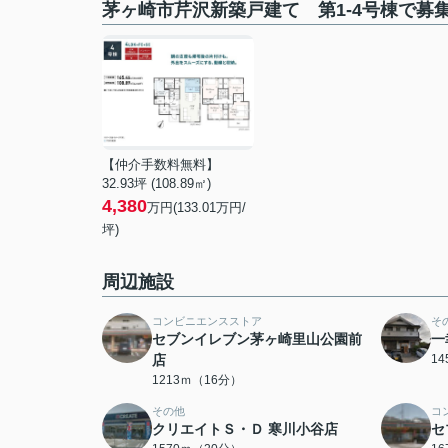
茅ヶ崎市芹沢新築戸建て 第1-4号棟で募
【仲介手数料無料】
32.93坪 (108.89㎡)
4,380
万円(133.01万円/
坪)
周辺施設
コンビニエンスストア
そ
セブンイレブン茅ヶ崎里山公園前
一
店
1
1213ｍ（16分）
その他
コ
クリエイトＳ・Ｄ 寒川小谷店
セ