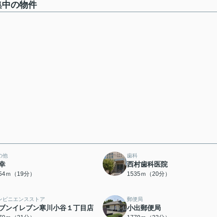
集中の物件
の他
歯科
幸
西村歯科医院
454ｍ（19分）
1535ｍ（20分）
ンビニエンスストア
郵便局
ブンイレブン寒川小谷１丁目店
小出郵便局