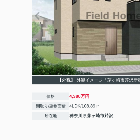
【外観】
外観イメージ「茅ヶ崎市芹沢新
4,380万円
価格
4LDK/108.89㎡
間取り/建物面積
神奈川県
茅ヶ崎市
芹沢
所在地