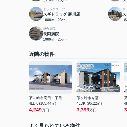
1570ｍ（20分）
1
ドラッグストア
ス
スギドラッグ 寒川店
ス
1808ｍ（23分）
1
総合病院
長岡病院
1989ｍ（25分）
近隣の物件
茅ヶ崎市高田１丁目
茅ヶ崎市今宿
4LDK (105.44㎡)
4LDK (95.22㎡)
4
4,249
3,399
3
万円
万円
よく見られている物件