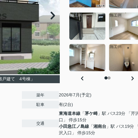
築戸建て 4号棟」
2026年7月(予定)
築年
有(2台)
駐車
東海道本線
「
茅ケ崎
」駅 バス23分 「芹
口」 停歩15分
交通
小田急江ノ島線
「
湘南台
」駅 バス19分 
沢入口」 停歩15分