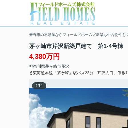
秦野市の不動産ならフィールドホームズ新築も中古物件も
茅ヶ崎市芹沢新築戸建て 第1-4号棟
4,380万円
神奈川県
茅ヶ崎市
芹沢
東海道本線「茅ケ崎」駅バス23分「芹沢入口」停歩1
1
/
14