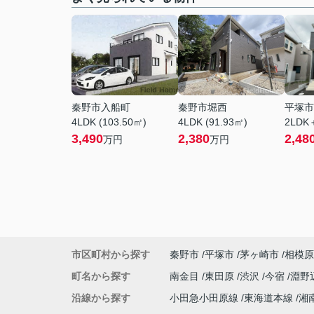
秦野市入船町
秦野市堀西
平塚市
4LDK (103.50㎡)
4LDK (91.93㎡)
2LDK
3,490
2,380
2,48
万円
万円
市区町村から探す
秦野市
平塚市
茅ヶ崎市
相模原
町名から探す
南金目
東田原
渋沢
今宿
淵野
沿線から探す
小田急小田原線
東海道本線
湘