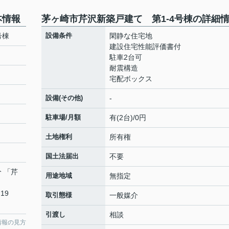
本情報
茅ヶ崎市芹沢新築戸建て 第1-4号棟の詳細
号棟
設備条件
閑静な住宅地
建設住宅性能評価書付
駐車2台可
耐震構造
宅配ボックス
設備(その他)
-
駐車場/月額
有(2台)/0円
土地権利
所有権
国土法届出
不要
分 「芹
用途地域
無指定
19
取引態様
一般媒介
引渡し
相談
情報の見方