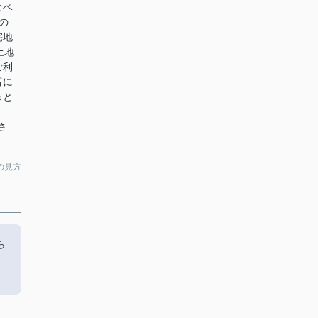
なベ
の
宅地
土地
ご利
富に
っと
さ
の見方
ら