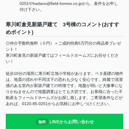
0251やhadano@field-homes.co.jpから、条件をお申し
付け下さい。
寒川町倉見新築戸建て 3号棟のコメント(おすす
めポイント)
◎仲介手数料無料（０円）＋ご成約特典5万円分の商品券プレゼ
ント！
寒川町倉見の新築戸建てはフィールドホームズにお任せくださ
い！
徒歩10分の場所に寒川町立旭小学校があります。ベタ基礎の物件
は、地震の揺れや不同沈下の恐れも少なく安心です。綺麗で清潔
感のある室内が新築戸建ての特徴です。地盤が弱いと大惨事にな
りかねませんので地盤調査はとても大切です。お客様に合った不
動産をフィールドホームズがお探し致します。ご希望条件などが
あれば、0120-85-0251からお気軽にお申しつけください。
LINEからお問い合わせ
無料