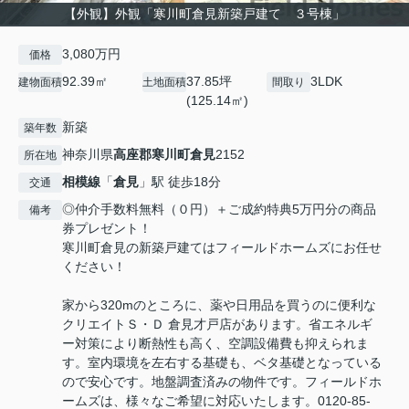
【外観】外観「寒川町倉見新築戸建て ３号棟」
3,080万円
価格
92.39㎡
37.85坪
3LDK
建物面積
土地面積
間取り
(125.14㎡)
新築
築年数
神奈川県
高座郡寒川町
倉見
2152
所在地
相模線
「
倉見
」駅 徒歩18分
交通
◎仲介手数料無料（０円）＋ご成約特典5万円分の商品
備考
券プレゼント！
寒川町倉見の新築戸建てはフィールドホームズにお任せ
ください！
家から320mのところに、薬や日用品を買うのに便利な
クリエイトＳ・Ｄ 倉見才戸店があります。省エネルギ
ー対策により断熱性も高く、空調設備費も抑えられま
す。室内環境を左右する基礎も、ベタ基礎となっている
ので安心です。地盤調査済みの物件です。フィールドホ
ームズは、様々なご希望に対応いたします。0120-85-