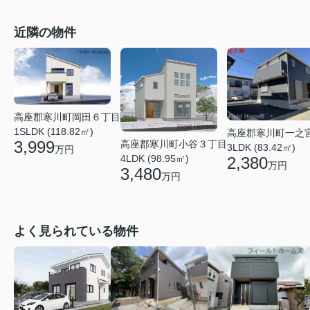
近隣の物件
高座郡寒川町岡田６丁目
1SLDK (118.82㎡)
高座郡寒川町一之
3,999
高座郡寒川町小谷３丁目
3LDK (83.42㎡)
万円
4LDK (98.95㎡)
2,380
万円
3,480
万円
よく見られている物件