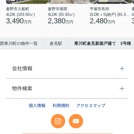
秦野市入船町
秦野市堀西
平塚市長持
4LDK (103.50㎡)
4LDK (91.93㎡)
2LDK＋S(納戸) (91.52㎡)
4
3,490
2,380
2,480
万円
万円
万円
郡寒川町の物件一覧
倉見駅
寒川町倉見新築戸建て 3号棟
会社情報
物件検索
個人情報
利用規約
アクセスマップ