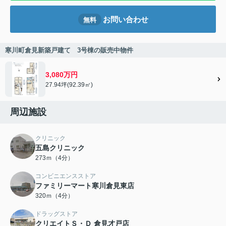
お問い合わせ
無料
寒川町倉見新築戸建て 3号棟の販売中物件
3,080万円
27.94坪(92.39㎡)
周辺施設
クリニック
五島クリニック
273ｍ（4分）
コンビニエンスストア
ファミリーマート寒川倉見東店
320ｍ（4分）
ドラッグストア
クリエイトＳ・Ｄ 倉見才戸店