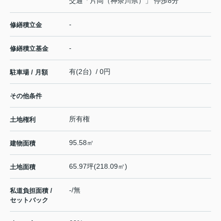
交通「片岡（神奈川県）」 停歩8分
-
修繕積立金
-
修繕積立基金
有(2台) / 0円
駐車場 / 月額
その他条件
所有権
土地権利
95.58㎡
建物面積
65.97坪(218.09㎡)
土地面積
-/無
私道負担面積 /
セットバック