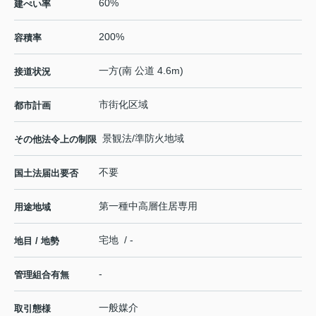
60%
建ぺい率
200%
容積率
一方(南 公道 4.6m)
接道状況
市街化区域
都市計画
景観法/準防火地域
その他法令上の制限
不要
国土法届出要否
第一種中高層住居専用
用途地域
宅地 / -
地目 / 地勢
-
管理組合有無
一般媒介
取引態様