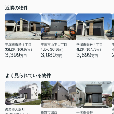
近隣の物件
平塚市御殿４丁目
平塚市御殿４丁目
平塚市山下１丁目
4LDK (107.79㎡)
3SLDK (106.97㎡)
4LDK (93.96㎡)
4
3,699
3,399
3,080
万円
万円
万円
よく見られている物件
秦野市入船町
秦野市堀西
平塚市長持
4