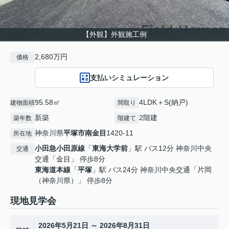
【外観】外観施工例
2,680万円
価格
支払いシミュレーション
95.58㎡
4LDK＋S(納戸)
建物面積
間取り
新築
2階建
築年数
階建て
神奈川県
平塚市
南金目
1420-11
所在地
小田急小田原線
「
東海大学前
」駅 バス12分 神奈川中央
交通
交通「金目」 停歩8分
東海道本線
「
平塚
」駅 バス24分 神奈川中央交通「片岡
（神奈川県）」 停歩8分
現地見学会
2026年5月21日 ～ 2026年8月31日