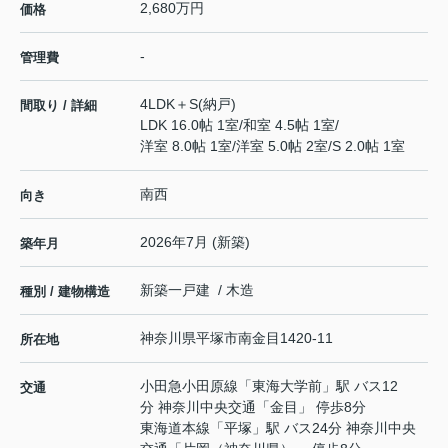
2,680万円
価格
-
管理費
4LDK＋S(納戸)
間取り / 詳細
LDK 16.0帖 1室
/
和室 4.5帖 1室
/
洋室 8.0帖 1室
/
洋室 5.0帖 2室
/
S 2.0帖 1室
南西
向き
2026年7月 (新築)
築年月
新築一戸建 / 木造
種別 / 建物構造
神奈川県
平塚市
南金目
1420-11
所在地
小田急小田原線
「
東海大学前
」駅 バス12
交通
分 神奈川中央交通「金目」 停歩8分
東海道本線
「
平塚
」駅 バス24分 神奈川中央