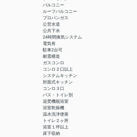
バルコニー
ルーフバルコニー
プロパンガス
公営水道
公共下水
24時間換気システム
電気有
駐車2台可
耐震構造
ガスコンロ
コンロ２口以上
システムキッチン
対面式キッチン
コンロ３口
バス・トイレ別
追焚機能浴室
浴室乾燥機
温水洗浄便座
トイレ２ヶ所
浴室１坪以上
床下収納