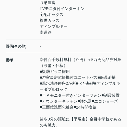
収納豊富
TVモニタ付インターホン
宅配ボックス
複層ガラス
ディンプルキー
南道路
-
設備(その他)
◎仲介手数料無料（０円）＋5万円商品券対象
備考
（設備・仕様）
■複層ガラス採用
■浴室暖房乾燥機付ユニットバス■保温浴槽
■温水洗浄便座2か所■べた基礎■ディンプルキ
ーダブルロック
■ＴＶモニター付きインターフォン■制震装置
■カウンターキッチン■浄水器■エコジョーズ
■三面鏡洗面化粧台■24時間換気
徒歩9分の距離に【平塚市】金目中学校がある
のも魅力。