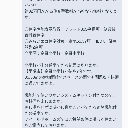
かかり
約92万円かかる仲介手数料が当社なら無料となりま
す。
〇住宅性能表示取得・フラット35S利用可・制震装
置設置住宅
〇みらいエコ住宅対象・敷地65.97坪・4LDK・駐車
並列2台可
◇学区：金目小学校・金目中学校
小学校が十分通学できる範囲にあります。
【平塚市】金目小学校が徒歩7分です。
95.58㎡の建物面積でスペースの面でも問題なく快適
に過ごせますよ。
機能的で使いやすいシステムキッチン付きなので、
お料理を楽しめます。
さし湯をせずに沸かし直すことができる追焚機能付
きの浴室です。
フィールドホームズではご希望条件に沿った住まい
をご案内しております。