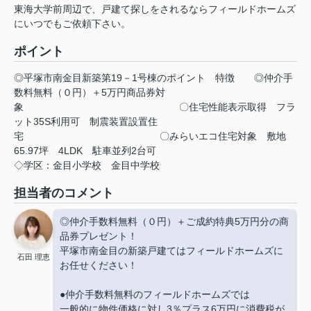
東海大学前周辺で、戸建て探しをされるならフィールドホームズ
にいつでもご依頼下さい。
ポイント
◎平塚市南金目新築第19－1号棟のポイント
特徴
◎仲介手
数料無料（０円）＋5万円商品券対
象
〇住宅性能表示取得
フラ
ット35S利用可
制震装置設置住
宅
〇みらいエコ住宅対象
敷地
65.97坪
4LDK
駐車並列2台可
◇学区：金目小学校
金目中学校
担当者のコメント
◎仲介手数料無料（０円）＋ご成約特典5万円分の商
品券プレゼント！
平塚市南金目の新築戸建てはフィールドホームズに
石田 理恵
お任せください！
●仲介手数料無料のフィールドホームズでは
一般的に物件価格に対し3％プラス6万円に消費税が