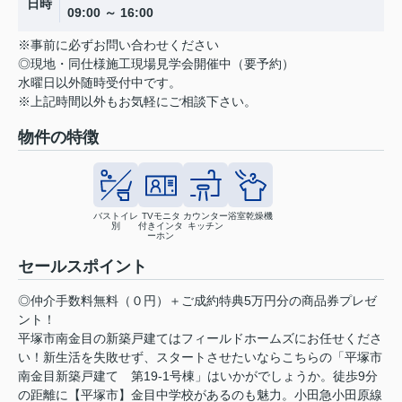
日時
09:00 ～ 16:00
※事前に必ずお問い合わせください
◎現地・同仕様施工現場見学会開催中（要予約）
水曜日以外随時受付中です。
※上記時間以外もお気軽にご相談下さい。
物件の特徴
バストイレ
TVモニタ
カウンター
浴室乾燥機
別
付きインタ
キッチン
ーホン
セールスポイント
◎仲介手数料無料（０円）＋ご成約特典5万円分の商品券プレゼ
ント！
平塚市南金目の新築戸建てはフィールドホームズにお任せくださ
い！新生活を失敗せず、スタートさせたいならこちらの「平塚市
南金目新築戸建て 第19-1号棟」はいかがでしょうか。徒歩9分
の距離に【平塚市】金目中学校があるのも魅力。小田急小田原線