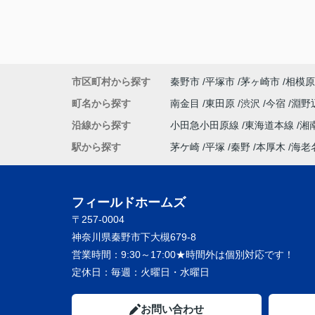
市区町村から探す
秦野市
平塚市
茅ヶ崎市
相模原
町名から探す
南金目
東田原
渋沢
今宿
淵野
沿線から探す
小田急小田原線
東海道本線
湘
駅から探す
茅ケ崎
平塚
秦野
本厚木
海老
フィールドホームズ
〒257-0004
神奈川県秦野市下大槻679-8
営業時間：
9:30～17:00★時間外は個別対応です！
定休日：
毎週：火曜日・水曜日
お問い合わせ