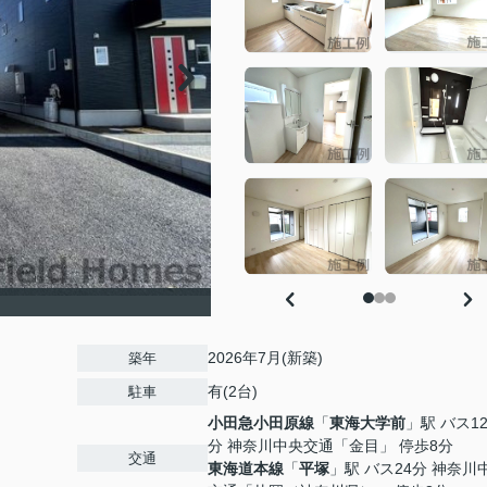
2026年7月(新築)
築年
有(2台)
駐車
小田急小田原線
「
東海大学前
」駅 バス1
分 神奈川中央交通「金目」 停歩8分
交通
東海道本線
「
平塚
」駅 バス24分 神奈川