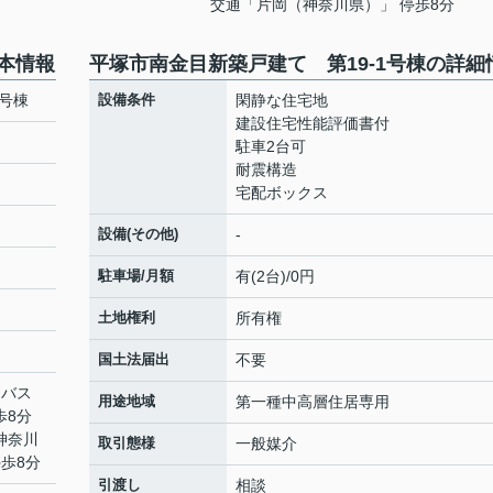
交通「片岡（神奈川県）」 停歩8分
基本情報
平塚市南金目新築戸建て 第19-1号棟の詳細
1号棟
設備条件
閑静な住宅地
建設住宅性能評価書付
駐車2台可
耐震構造
宅配ボックス
設備(その他)
-
駐車場/月額
有(2台)/0円
土地権利
所有権
国土法届出
不要
 バス
用途地域
第一種中高層住居専用
歩8分
 神奈川
取引態様
一般媒介
歩8分
引渡し
相談