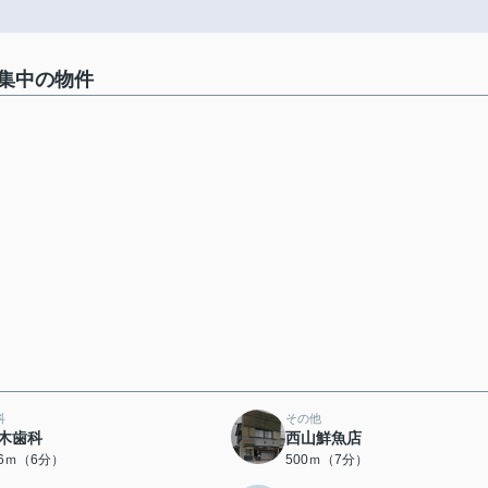
募集中の物件
科
その他
木歯科
西山鮮魚店
56ｍ（6分）
500ｍ（7分）