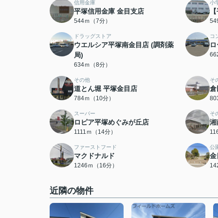
信用金庫
小
平塚信用金庫 金目支店
【
544ｍ（7分）
5
ドラッグストア
コ
ウエルシア平塚南金目店 (調剤薬
ロ
局)
6
634ｍ（8分）
その他
そ
道とん堀 平塚金目店
倉
784ｍ（10分）
8
スーパー
そ
ロピア平塚めぐみが丘店
湘
1111ｍ（14分）
1
ファーストフード
公
マクドナルド
金
1246ｍ（16分）
1
近隣の物件