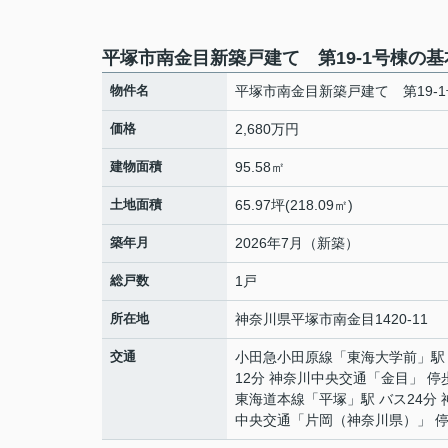
平塚市南金目新築戸建て 第19-1号棟の
物件名
平塚市南金目新築戸建て 第19-
価格
2,680万円
建物面積
95.58㎡
土地面積
65.97坪(218.09㎡)
築年月
2026年7月（新築）
総戸数
1戸
所在地
神奈川県
平塚市
南金目
1420-11
交通
小田急小田原線
「
東海大学前
」駅
12分 神奈川中央交通「金目」 停
東海道本線
「
平塚
」駅 バス24分
中央交通「片岡（神奈川県）」 停