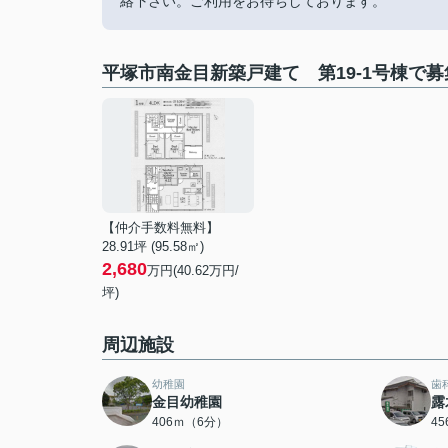
絡下さい。ご利用をお待ちしております。
平塚市南金目新築戸建て 第19-1号棟で
【仲介手数料無料】
28.91坪 (95.58㎡)
2,680
万円(40.62万円/
坪)
周辺施設
幼稚園
歯
金目幼稚園
露
406ｍ（6分）
4