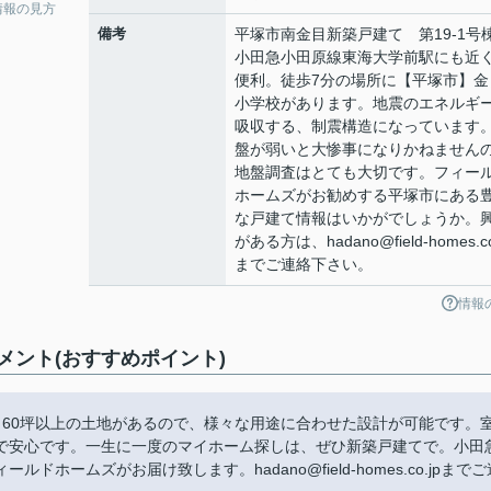
情報の見方
備考
平塚市南金目新築戸建て 第19-1号
小田急小田原線東海大学前駅にも近
便利。徒歩7分の場所に【平塚市】金
小学校があります。地震のエネルギ
吸収する、制震構造になっています
盤が弱いと大惨事になりかねません
地盤調査はとても大切です。フィー
ホームズがお勧めする平塚市にある
な戸建て情報はいかがでしょうか。
がある方は、hadano@field-homes.co
までご連絡下さい。
情報
メント(おすすめポイント)
。60坪以上の土地があるので、様々な用途に合わせた設計が可能です。
で安心です。一生に一度のマイホーム探しは、ぜひ新築戸建てで。小田
ームズがお届け致します。hadano@field-homes.co.jpまでご