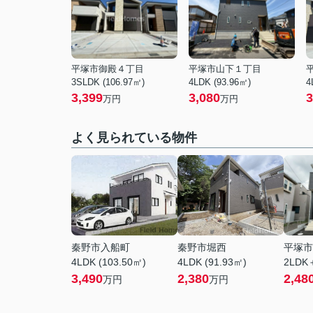
平塚市御殿４丁目
平塚市山下１丁目
3SLDK (106.97㎡)
4LDK (93.96㎡)
4
3,399
3,080
3
万円
万円
よく見られている物件
秦野市入船町
秦野市堀西
平塚市
4LDK (103.50㎡)
4LDK (91.93㎡)
2LDK
3,490
2,380
2,48
万円
万円