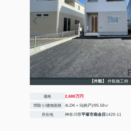
【外観】
外観施工例
2,680万円
価格
4LDK＋S(納戸)/95.58㎡
間取り/建物面積
神奈川県
平塚市
南金目
1420-11
所在地