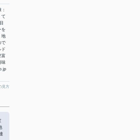
棟：
くて
目
ーを
。地
ので
ルド
豊富
興味
.jp
の見方
室
急
連