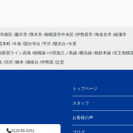
市南区
藤沢市
厚木市
相模原市中央区
伊勢原市
海老名市
綾瀬市
辺本町
今泉
国分寺台
平沢
陽光台
今里
南新宿ライン高海
相模線
小田急江ノ島線
横浜線
相鉄本線
京王相模
名
渋沢
橋本
湘南台
伊勢原
辻堂
トップページ
スタッフ
お客様の声
0120-85-0251
ブログ