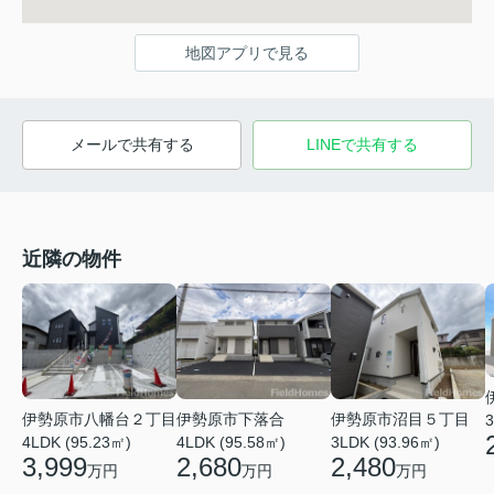
地図アプリで見る
メールで共有する
LINEで共有する
近隣の物件
伊勢原市八幡台２丁目
伊勢原市下落合
伊勢原市沼目５丁目
3
4LDK (95.23㎡)
4LDK (95.58㎡)
3LDK (93.96㎡)
3,999
2,680
2,480
万円
万円
万円