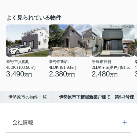
よく見られている物件
秦野市入船町
秦野市堀西
平塚市長持
4LDK (103.50㎡)
4LDK (91.93㎡)
2LDK＋S(納戸) (91.52㎡)
4
3,490
2,380
2,480
万円
万円
万円
伊勢原市の物件一覧
伊勢原市下糟屋新築戸建て 第9-3号棟
会社情報