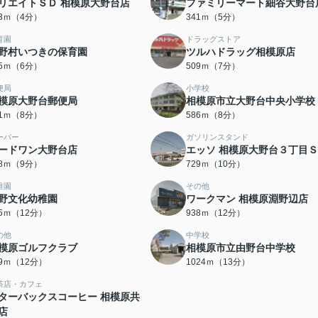
リエイトＳＤ 相模原大野台店
ファミリーマート細谷大野台
63ｍ（4分）
341ｍ（5分）
育園
ドラッグストア
野村いつきの保育園
ツルハドラッグ相模原店
75ｍ（6分）
509ｍ（7分）
便局
小学校
模原大野台郵便局
相模原市立大野台中央小学校
81ｍ（8分）
586ｍ（8分）
ーパー
ガソリンスタンド
ードワン大野台店
エッソ 相模原大野台３丁目
88ｍ（9分）
729ｍ（10分）
稚園
その他
野文化幼稚園
ワークマン 相模原淵野辺店
35ｍ（12分）
938ｍ（12分）
の他
中学校
模原ゴルフクラブ
相模原市立由野台中学校
59ｍ（12分）
1024ｍ（13分）
茶店・カフェ
ターバックスコーヒー 相模原共
店