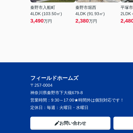
秦野市入船町
秦野市堀西
平塚市
4LDK (103.50㎡)
4LDK (91.93㎡)
2LDK
3,490
2,380
2,48
万円
万円
フィールドホームズ
〒257-0004
神奈川県秦野市下大槻679-8
営業時間：
9:30～17:00★時間外は個別対応です！
定休日：
毎週：火曜日・水曜日
お問い合わせ