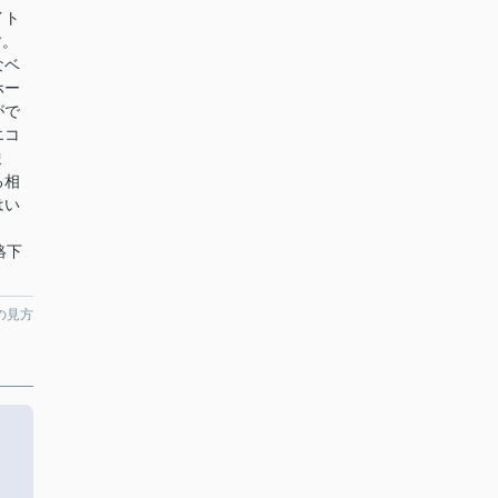
イト
す。
なベ
ホー
がで
エコ
ま
る相
はい
連絡下
の見方