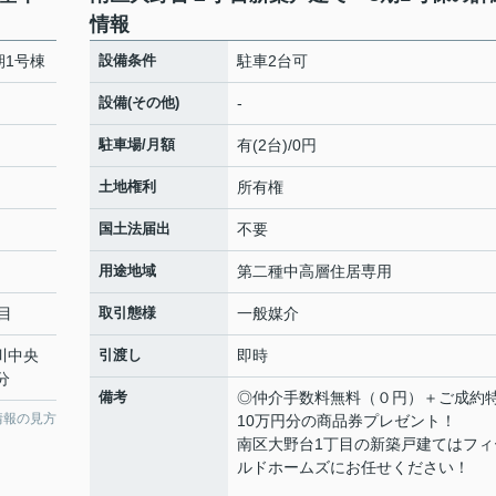
情報
期1号棟
設備条件
駐車2台可
設備(その他)
-
駐車場/月額
有(2台)/0円
土地権利
所有権
国土法届出
不要
用途地域
第二種中高層住居専用
目
取引態様
一般媒介
川中央
引渡し
即時
分
備考
◎仲介手数料無料（０円）＋ご成約
情報の見方
10万円分の商品券プレゼント！
南区大野台1丁目の新築戸建てはフィ
ルドホームズにお任せください！