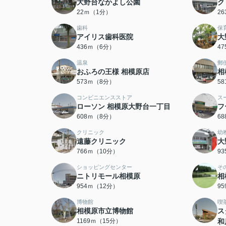
大野台なかよし公園
ク
22ｍ（1分）
2
歯科
保
アイリス歯科医院
大
436ｍ（6分）
4
温泉
郵
おふろの王様 相模原店
相
573ｍ（8分）
5
コンビニエンスストア
ス
ローソン 相模原大野台一丁目
フ
608ｍ（8分）
6
クリニック
幼
遠藤クリニック
大
766ｍ（10分）
9
ショッピングセンター
そ
ニトリモール相模原
相
954ｍ（12分）
9
博物館
喫
相模原市立博物館
ス
1169ｍ（15分）
和