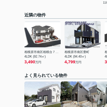
1
近隣の物件
相模原市南区相模台７丁目
相模原市南区豊町
4LDK (92.74㎡)
4LDK (94.40㎡)
4
3,490
4,799
3
万円
万円
よく見られている物件