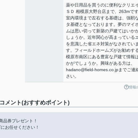
薬や日用品を買うのに便利なクリエ
ＳＤ 相模原大野台店まで、263mで
室内環境まで左右する基礎は、強靭
タ基礎となっております。夢のマイ
ムは思い切って新築の戸建てはいか
しょうか。近年関心が高まっている
を意識した省エネ対策がなされてい
す。フィールドホームズがお勧めす
模原市南区にある豊富な戸建て情報
かがでしょうか。興味がある方は、
hadano@field-homes.co.jpまでご
さい。
情報
コメント(おすすめポイント)
商品券プレゼント！
ズにお任せください！