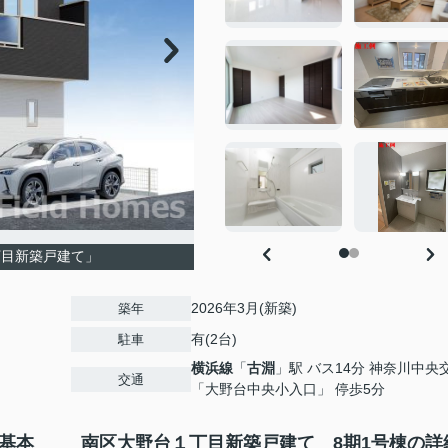
丁目新築戸建て」
2026年3月(新築)
築年
有(2台)
駐車
横浜線
「
古淵
」駅 バス14分 神奈川中央
交通
「大野台中央小入口」 停歩5分
基本
南区大野台１丁目新築戸建て 8期1号棟の詳