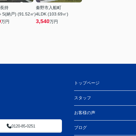
長持
秦野市入船町
＋S(納戸) (91.52㎡)
4LDK (103.69㎡)
0
3,540
万円
万円
トップページ
スタッフ
お客様の声
0120-85-0251
ブログ