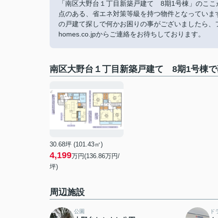
「南区大野台１丁目新築戸建て 8期1号棟」のこ
点のある、省エネ対策等級を持つ物件となっていま
の戸建て探しで何かお困りの事がございましたら、フィー
homes.co.jpからご連絡をお待ちしております。
南区大野台１丁目新築戸建て 8期1号棟
30.68坪 (101.43㎡)
4,199
万円(136.86万円/
坪)
周辺施設
公園
ド