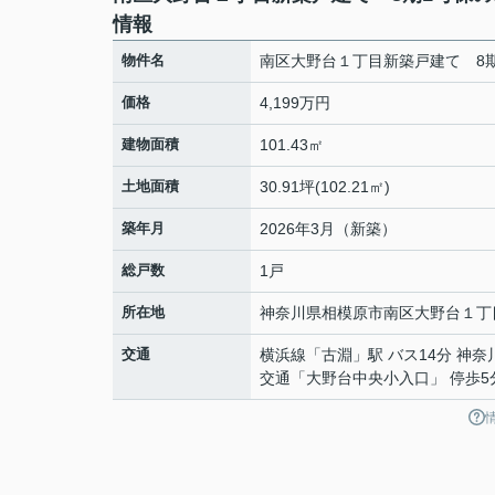
情報
物件名
南区大野台１丁目新築戸建て 8
価格
4,199万円
建物面積
101.43㎡
土地面積
30.91坪(102.21㎡)
築年月
2026年3月（新築）
総戸数
1戸
所在地
神奈川県
相模原市南区
大野台
１丁
交通
横浜線
「
古淵
」駅 バス14分 神奈
交通「大野台中央小入口」 停歩5