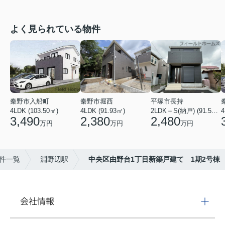
よく見られている物件
秦野市入船町
秦野市堀西
平塚市長持
4LDK (103.50㎡)
4LDK (91.93㎡)
2LDK＋S(納戸) (91.52㎡)
4
3,490
2,380
2,480
万円
万円
万円
件一覧
淵野辺駅
中央区由野台1丁目新築戸建て 1期2号棟
会社情報