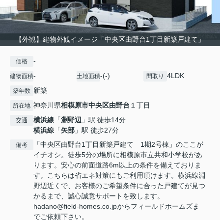
【外観】建物外観イメージ「中央区由野台1丁目新築戸建て」
-
価格
-
-(-)
4LDK
建物面積
土地面積
間取り
新築
築年数
神奈川県
相模原市中央区
由野台
１丁目
所在地
横浜線
「
淵野辺
」駅 徒歩14分
交通
横浜線
「
矢部
」駅 徒歩27分
「中央区由野台1丁目新築戸建て 1期2号棟」のここが
備考
イチオシ。徒歩5分の場所に相模原市立共和小学校があ
ります。安心の前面道路6m以上の条件を備えておりま
す。こちらは省エネ対策にもご利用頂けます。横浜線淵
野辺近くで、お客様のご希望条件に合った戸建てが見つ
かるまで、誠心誠意サポートを致します。
hadano@field-homes.co.jpからフィールドホームズま
でご依頼下さい。