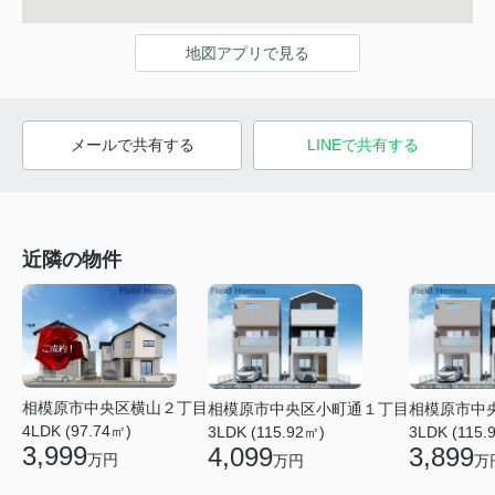
地図アプリで見る
メールで共有する
LINEで共有する
近隣の物件
相模原市中央区横山２丁目
相模原市中央区小町通１丁目
相模原市中
4LDK (97.74㎡)
3LDK (115.92㎡)
3LDK (115.
3,999
4,099
3,899
万円
万円
万