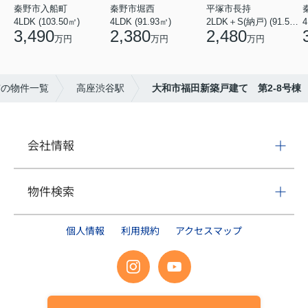
秦野市入船町
秦野市堀西
平塚市長持
4LDK (103.50㎡)
4LDK (91.93㎡)
2LDK＋S(納戸) (91.52㎡)
4
3,490
2,380
2,480
万円
万円
万円
市の物件一覧
高座渋谷駅
大和市福田新築戸建て 第2-8号棟
会社情報
物件検索
個人情報
利用規約
アクセスマップ