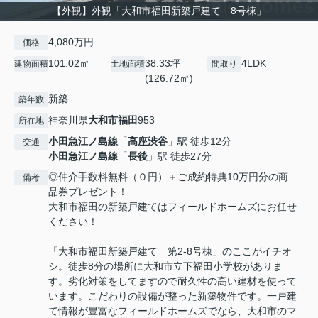
【外観】外観「大和市福田新築戸建て 8号棟」
4,080万円
価格
101.02㎡
38.33坪
4LDK
建物面積
土地面積
間取り
(126.72㎡)
新築
築年数
神奈川県
大和市
福田
953
所在地
小田急江ノ島線
「
高座渋谷
」駅 徒歩12分
交通
小田急江ノ島線
「
長後
」駅 徒歩27分
◎仲介手数料無料（０円）＋ご成約特典10万円分の商
備考
品券プレゼント！
大和市福田の新築戸建てはフィールドホームズにお任せ
ください！
「大和市福田新築戸建て 第2-8号棟」のここがイチオ
シ。徒歩8分の場所に大和市立下福田小学校がありま
す。劣化対策をしてますので耐久性の高い建材を使って
います。こだわりの設備が整った新築物件です。一戸建
て情報が豊富なフィールドホームズでなら、大和市のマ