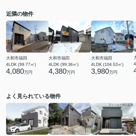
近隣の物件
大和市福田
大和市福田
大和市福田
4
4LDK (99.36㎡)
4LDK (99.77㎡)
4LDK (104.53㎡)
4,380
4,080
3,980
万円
万円
万円
よく見られている物件