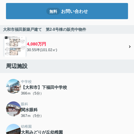
お問い合わせ
無料
大和市福田新築戸建て 第2-8号棟の販売中物件
4,080万円
30.55坪(101.02㎡)
周辺施設
中学校
【大和市】下福田中学校
366ｍ（5分）
眼科
関水眼科
367ｍ（5分）
幼稚園
大和みどりが丘幼稚園