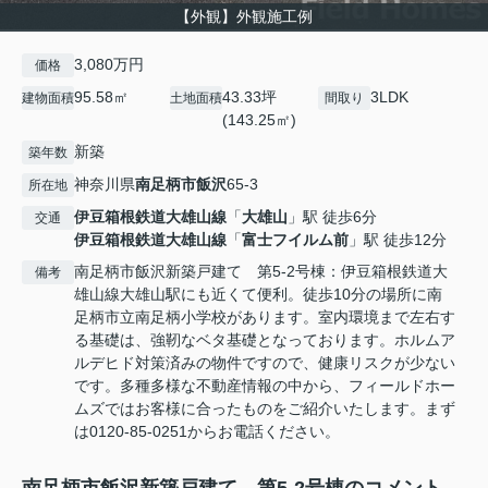
【外観】外観施工例
3,080万円
価格
95.58㎡
43.33坪
3LDK
建物面積
土地面積
間取り
(143.25㎡)
新築
築年数
神奈川県
南足柄市
飯沢
65-3
所在地
伊豆箱根鉄道大雄山線
「
大雄山
」駅 徒歩6分
交通
伊豆箱根鉄道大雄山線
「
富士フイルム前
」駅 徒歩12分
南足柄市飯沢新築戸建て 第5-2号棟：伊豆箱根鉄道大
備考
雄山線大雄山駅にも近くて便利。徒歩10分の場所に南
足柄市立南足柄小学校があります。室内環境まで左右す
る基礎は、強靭なベタ基礎となっております。ホルムア
ルデヒド対策済みの物件ですので、健康リスクが少ない
です。多種多様な不動産情報の中から、フィールドホー
ムズではお客様に合ったものをご紹介いたします。まず
は0120-85-0251からお電話ください。