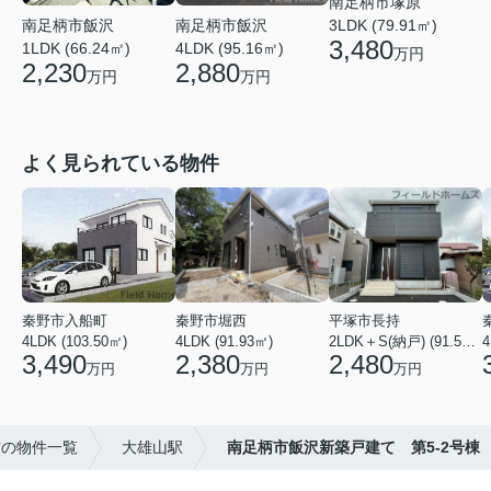
南足柄市塚原
南足柄市飯沢
南足柄市飯沢
3LDK (79.91㎡)
3,480
1LDK (66.24㎡)
4LDK (95.16㎡)
万円
2,230
2,880
万円
万円
よく見られている物件
秦野市入船町
秦野市堀西
平塚市長持
4LDK (103.50㎡)
4LDK (91.93㎡)
2LDK＋S(納戸) (91.52㎡)
4
3,490
2,380
2,480
万円
万円
万円
市の物件一覧
大雄山駅
南足柄市飯沢新築戸建て 第5-2号棟