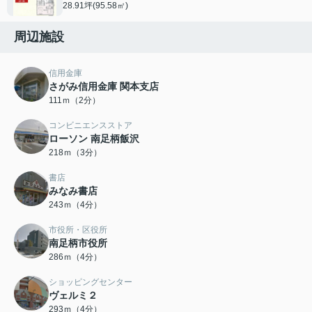
28.91坪(95.58㎡)
周辺施設
信用金庫
さがみ信用金庫 関本支店
111ｍ（2分）
コンビニエンスストア
ローソン 南足柄飯沢
218ｍ（3分）
書店
みなみ書店
243ｍ（4分）
市役所・区役所
南足柄市役所
286ｍ（4分）
ショッピングセンター
ヴェルミ２
293ｍ（4分）