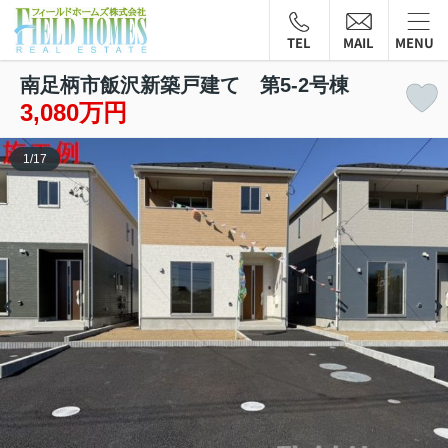
TEL
MAIL
MENU
南足柄市飯沢新築戸建て 第5-2号棟
3,080万円
1
/
17