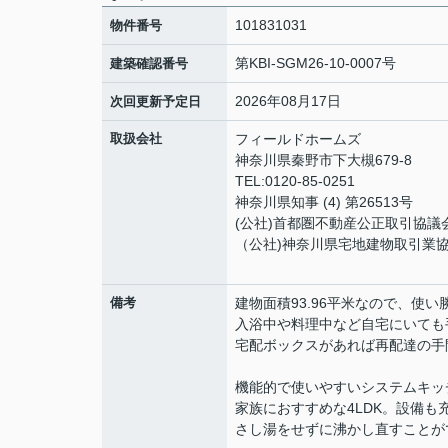
101831031
物件番号
第KBI-SGM26-10-0007号
建築確認番号
2026年08月17日
次回更新予定日
取扱会社
フィールドホームズ
神奈川県秦野市下大槻679-8
TEL:0120-85-0251
神奈川県知事 (4) 第26513号
(公社)首都圏不動産公正取引協議
（公社)神奈川県宅地建物取引業
備考
建物面積93.96平米なので、使
入浴中や料理中など自宅にいても
宅配ボックスがあれば再配達の手
機能的で使いやすいシステムキッ
家族におすすめな4LDK。設備も
さし湯をせずに沸かし直すことが