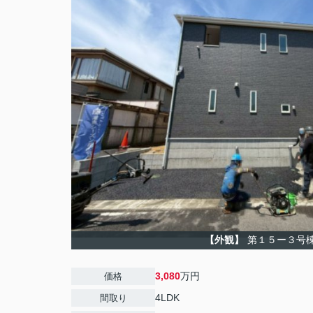
【外観】
第１５ー３号
3,080
万円
価格
4LDK
間取り