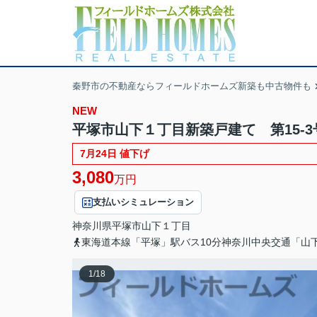
秦野市の不動産ならフィールドホームズ新築も中古物件も
NEW
平塚市山下１丁目新築戸建て 第15-3
7月24日 値下げ
3,080
万円
支払いシミュレーション
神奈川県
平塚市
山下
１丁目
東海道本線「平塚」駅バス10分神奈川中央交通「山
1
/
18