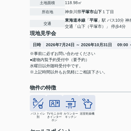
118.98㎡
土地面積
神奈川県
平塚市
山下
１丁目
所在地
東海道本線
「
平塚
」駅 バス10分 
交通
交通「山下（平塚市）」 停歩4分
現地見学会
日時
2026年7月24日 ～ 2026年10月31日 09:00 ～
※事前に必ずお問い合わせください
●建物内覧予約受付中（要予約）
水曜日以外随時受付中です。
※上記時間以外もお気軽にご相談下さい。
物件の特徴
バストイレ
TVモニタ付
カウンター
浴室乾燥機
別
きインター
キッチン
ホン