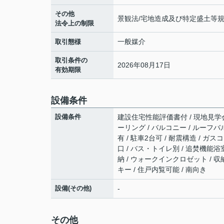
その他
景観法/宅地造成及び特定盛土等規
法令上の制限
一般媒介
取引態様
取引条件の
2026年08月17日
有効期限
設備条件
設備条件
建設住宅性能評価書付 / 現地見学会 
ーリング / バルコニー / ルーフバル
有 / 駐車2台可 / 耐震構造 / ガ
口 / バス・トイレ別 / 追焚機能浴室
納 / ウォークインクロゼット / 収
キー / 住戸内覧可能 / 南向き
設備(その他)
-
その他