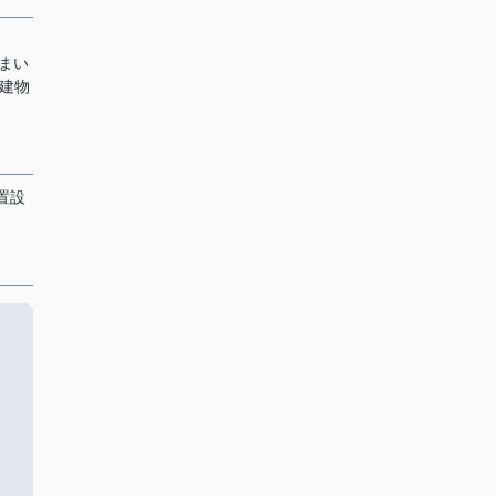
まい
の建物
置設