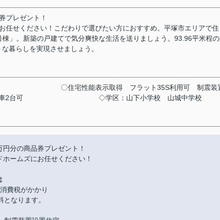
券プレゼント！
にお任せください！こだわりで選びたい方におすすめ。平塚市エリアで住
号棟」。新築の戸建てで気分爽快な生活を送りましょう。93.96平米程
トな暮らしを実現させましょう。
〇住宅性能表示取得
フラット35S利用可
制震装
車2台可
◇学区：山下小学校
山城中学校
万円分の商品券プレゼント！
ドホームズにお任せください！
は
に消費税がかかり
料となります。