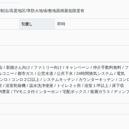
制法/高度地区/準防火地域/敷地面積最低限度有
即時
引渡し
/ 新婚さん向け / ファミリー向け / キャンペーン / 仲介手数料無料 / 
コニー / 都市ガス / 公営水道 / 公共下水 / 24時間換気システム / 電気
スコンロ / コンロ２口以上 / システムキッチン / カウンターキッチン / コン
 / 浴室乾燥機 / 温水洗浄便座 / トイレ２ヶ所 / 浴室１坪以上 / 床下収
納豊富 / TVモニタ付インターホン / 宅配ボックス / 複層ガラス / ディン