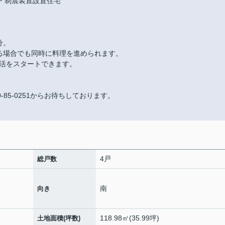
可・制震装置設置住宅
分。
る場合でも同時に料理を進められます。
活をスタートできます。
85-0251からお待ちしております。
4戸
総戸数
南
向き
118.98㎡(35.99坪)
土地面積(坪数)