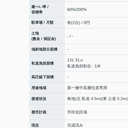
建ぺい率 /
60%/200%
容積率
駐車場 / 月額
有(2台) / 0円
土地
- / -
(敷金 / 保証金)
-
傾斜地部分面積
131.31㎡
私道負担面積
私道負担割合 : 1/8
-
高圧線下面積
第一種中高層住居専用
用途地域
角地(北 私道 4.5m)(東 公道 5.2m)
接道状況
市街化区域
都市計画
完成済み
現況