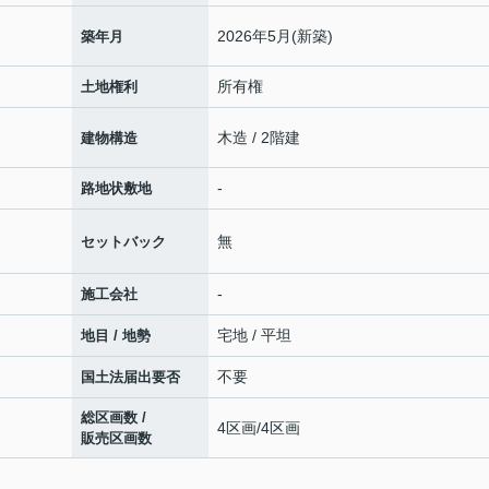
2026年5月(新築)
築年月
所有権
土地権利
木造 / 2階建
建物構造
-
路地状敷地
無
セットバック
-
施工会社
宅地 / 平坦
地目 / 地勢
不要
国土法届出要否
総区画数 /
4区画/4区画
販売区画数