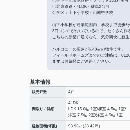
〇住宅性能表示取得・フラット35S利用
〇北東道路・4LDK・駐車2台可
◇学区：山下小学校・山城中学校
山下小学校が通学範囲内、学校まで徒歩6
3口コンロが付いているので、たくさん作
こちらの新築戸建てなら、気分爽快に新生
バルコニーの広さが6.48㎡の物件です。
フィールドホームズまでのご連絡は、0120-
まずはお気軽にご連絡ください。
基本情報
4戸
販売戸数
4LDK
LDK 15.0帖 1室
/
和室 4.5帖 1室
/
間取り / 詳細
洋室 7.5帖 2室
/
洋室 4.5帖 1室
93.96㎡(28.42坪)
建物面積(坪数)