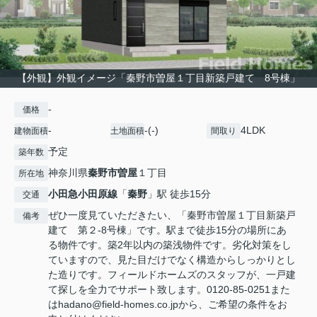
【外観】外観イメージ「秦野市曽屋１丁目新築戸建て 8号棟」
-
価格
-
-(-)
4LDK
建物面積
土地面積
間取り
予定
築年数
神奈川県
秦野市
曽屋
１丁目
所在地
小田急小田原線
「
秦野
」駅 徒歩15分
交通
ぜひ一度見ていただきたい、「秦野市曽屋１丁目新築戸
備考
建て 第２-8号棟」です。駅まで徒歩15分の場所にあ
る物件です。築2年以内の築浅物件です。劣化対策をし
ていますので、見た目だけでなく構造からしっかりとし
た造りです。フィールドホームズのスタッフが、一戸建
て探しを全力でサポート致します。0120-85-0251また
はhadano@field-homes.co.jpから、ご希望の条件をお