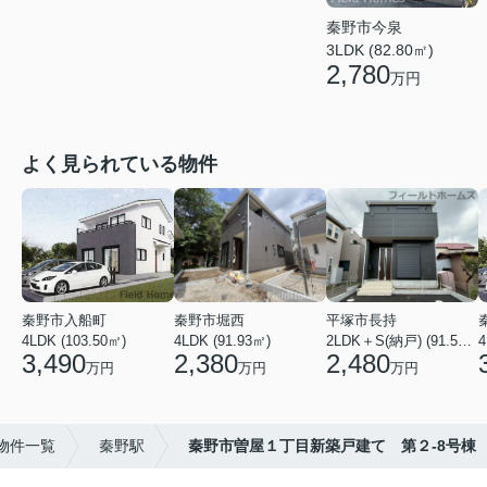
秦野市今泉
3LDK (82.80㎡)
2,780
万円
よく見られている物件
秦野市入船町
秦野市堀西
平塚市長持
4LDK (103.50㎡)
4LDK (91.93㎡)
2LDK＋S(納戸) (91.52㎡)
4
3,490
2,380
2,480
万円
万円
万円
物件一覧
秦野駅
秦野市曽屋１丁目新築戸建て 第２-8号棟