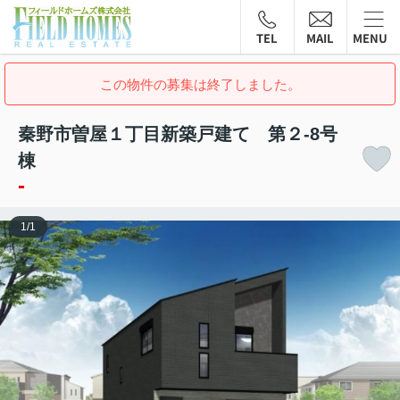
TEL
MAIL
MENU
この物件の募集は終了しました。
秦野市曽屋１丁目新築戸建て 第２-8号
棟
-
1
/
1