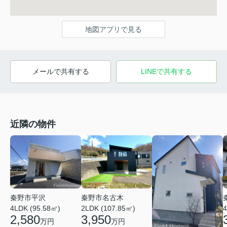
地図アプリで見る
メールで共有する
LINEで共有する
近隣の物件
秦野市平沢
秦野市名古木
4LDK (95.58㎡)
4
2LDK (107.85㎡)
2,580
3,950
万円
万円