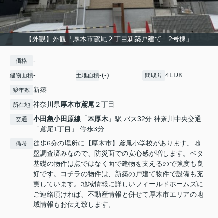
【外観】外観「厚木市鳶尾２丁目新築戸建て 2号棟」
-
価格
-
-(-)
4LDK
建物面積
土地面積
間取り
新築
築年数
神奈川県
厚木市
鳶尾
２丁目
所在地
小田急小田原線
「
本厚木
」駅 バス32分 神奈川中央交通
交通
「鳶尾1丁目」 停歩3分
徒歩6分の場所に【厚木市】鳶尾小学校があります。地
備考
盤調査済みなので、防災面での安心感が増します。ベタ
基礎の物件は点ではなく面で建物を支えるので強度も良
好です。コチラの物件は、新築の戸建て物件で設備も充
実しています。地域情報に詳しいフィールドホームズに
ご連絡頂ければ、不動産情報と併せて厚木市エリアの地
域情報もお伝え致します。