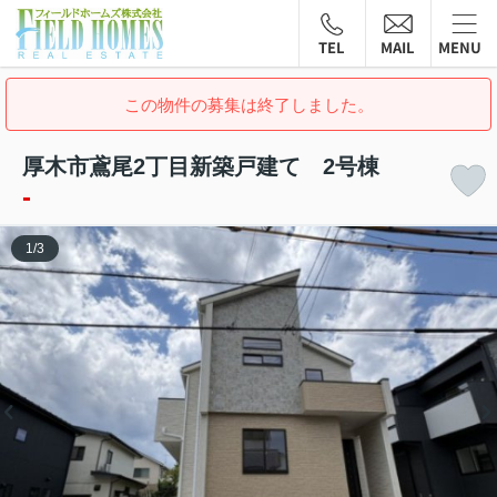
TEL
MAIL
MENU
この物件の募集は終了しました。
厚木市鳶尾2丁目新築戸建て 2号棟
-
1
/
3