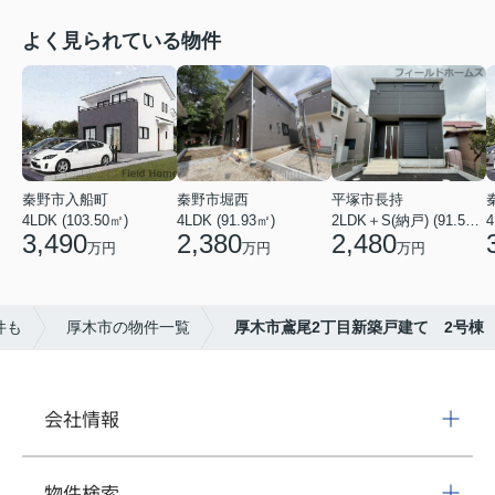
よく見られている物件
秦野市入船町
秦野市堀西
平塚市長持
4LDK (103.50㎡)
4LDK (91.93㎡)
2LDK＋S(納戸) (91.52㎡)
4
3,490
2,380
2,480
万円
万円
万円
件も
厚木市の物件一覧
厚木市鳶尾2丁目新築戸建て 2号棟
会社情報
物件検索