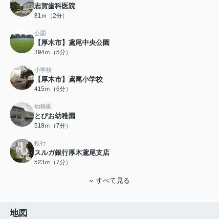
志賀歯科医院
81ｍ（2分）
公園
【厚木市】鳶尾中央公園
394ｍ（5分）
小学校
【厚木市】鳶尾小学校
415ｍ（6分）
幼稚園
とびお幼稚園
518ｍ（7分）
銀行
スルガ銀行厚木鳶尾支店
523ｍ（7分）
すべて見る
地図