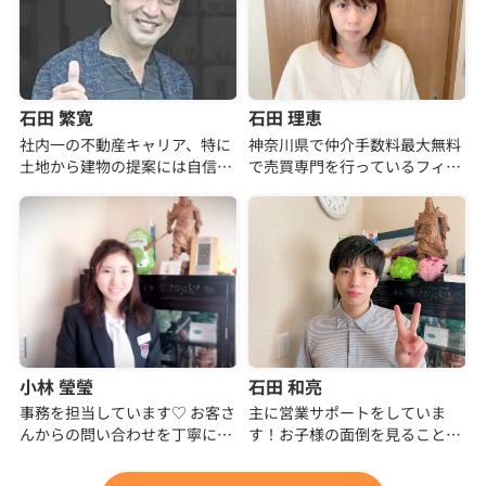
フィールドホームズさんで家を
後とも家族共々、末永くお付き
買えて良かったです！
合いさせていただけましたら幸
本当にありがとうございまし
いです。
た！」
この度は本当にありがとうござ
いました。
石田 繁寛
石田 理恵
社内一の不動産キャリア、特に
神奈川県で仲介手数料最大無料
土地から建物の提案には自信が
で売買専門を行っているフィー
ございます。 自社物件仕入れ・
ルドホームズの石田理恵です！
販売とPC物...
たくさんの売主様...
小林 瑩瑩
石田 和亮
事務を担当しています♡ お客さ
主に営業サポートをしていま
んからの問い合わせを丁寧に情
す！お子様の面倒を見ることが
報が多く回答できますように
得意なので、よくお子様連れの
日々努力していま...
お客様にゆっくりお...