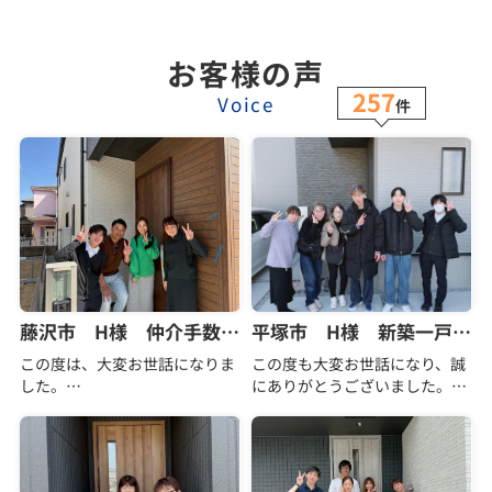
お客様の声
257
Voice
件
藤沢市 H様 仲介手数料無料
平塚市 H様 新築一戸建て 仲介手数料無料
この度は、大変お世話になりま
この度も大変お世話になり、誠
した。
にありがとうございました。
転勤族の為、家を購入するタイ
御社とのご縁は、17年前に土地
ミングが難しかったのですが、
購入でお世話になったことが始
石田さんとの出会いのおかげ
まりでした。当時は専務にご担
で、子供達に地元を作ることが
当いただきましたが、とても話