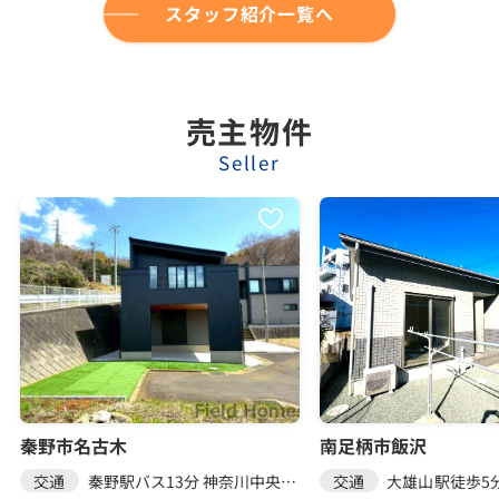
スタッフ紹介一覧へ
売主物件
Seller
秦野市名古木
南足柄市飯沢
交通
秦野駅バス13分 神奈川中央交通「曽屋弘法」 停歩7分
交通
大雄山駅徒歩5