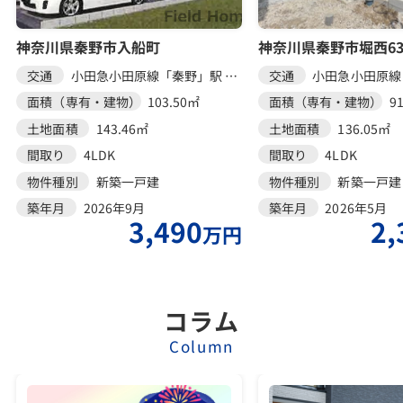
神奈川県秦野市入船町
神奈川県秦野市堀西636
交通
小田急小田原線「秦野」駅 徒歩17分
交通
面積（専有・建物）
103.50㎡
面積（専有・建物）
9
土地面積
143.46㎡
土地面積
136.05㎡
間取り
4LDK
間取り
4LDK
物件種別
新築一戸建
物件種別
新築一戸建
築年月
2026年9月
築年月
2026年5月
3,490
2,
万円
コラム
Column