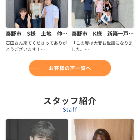
出来ました。
しやすく、常に親身にご対応下
さったこと、そして何より素敵
知識が全くない私達にも分かり
な笑顔が印象に残っており、今
やすく、朝から夜までどんな時
回も迷うことなくフィールドホ
も丁寧に教えてくださり、本当
ームズ様にお願いさせていただ
心強い存在です。
きました。
秦野市 S様 土地 仲介手数料無料
秦野市 K様 新築一戸建て 仲介手数料無料
また、社長の理恵様とは今回初
石田さん来てくださってありが
「この度は大変お世話になりま
石田さん親子の漫才もとても面
めて直接お会いしましたが、す
とうございます！
した。
白かったですし、私達家族も石
ぐに安心してお話しできるお人
いろいろな相談に乗っていただ
子供達が自分の部屋が欲しいと
田家の様に楽しんで行こうと思
柄で、打ち合わせを重ねる中で
いて、やっとマイホームが引き
言ったのがきっかけでネットで
います。
「理恵様にお任せすれば大丈
渡されました！
物件探しをしていました。
お客様の声一覧へ
夫」と心強く感じておりまし
これから家の中をレイアウトし
そこでフィールドホームズさん
これからもよろしくお願いいた
た。温かくご対応いただき、心
ていくのが楽しみです！
を見つけ口コミが良かったの
します。
より感謝申し上げます。
本当にありがとうございまし
と、仲介手数料無料に惹かれお
ありがとうございました。
打ち合わせの際には、お忙しい
た！
世話になろうと思いました。
中にも関わらず、つい話が脱線
スタッフ紹介
不安な事もすぐLINEや電話で対
してしまうこともあり失礼いた
応して頂けてとても助かりまし
しました。しかしながら、私た
Staff
た。
ち家族にとってはとても楽し
石田さんも息子さんもとても人
く、思い出に残る時間でもあり
柄が良く、子どもたちが居ても
ました。
嫌な顔をせず面倒を見てくださ
フィールドホームズ様とのご縁
り感謝しています。
に心より感謝しております。今