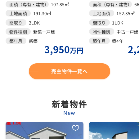
面積（専有・建物）
107.85㎡
面積（専有・建物）
6
土地面積
191.30㎡
土地面積
152.35㎡
間取り
2LDK
間取り
1LDK
物件種別
新築一戸建
物件種別
中古一戸建
築年月
新築
築年月
築4年
3,950
2,
万円
売主物件一覧へ
新着物件
New